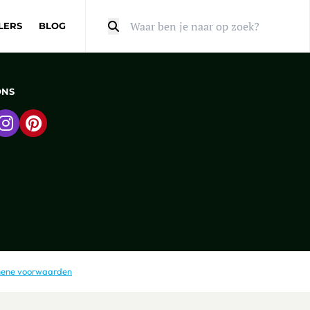
LERS
BLOG
Zoeken
ONS
 naar Facebook
Ga naar Instagram
Ga naar Pinterest
ene voorwaarden