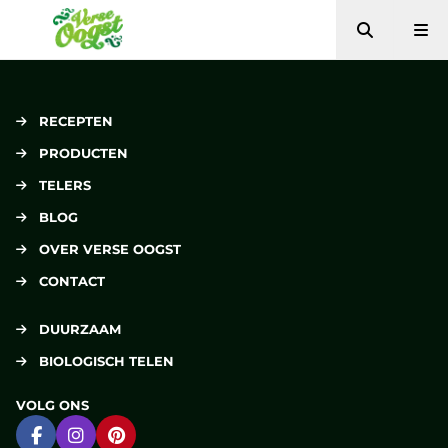
Zoeken
Me
Verse Oogst
RECEPTEN
PRODUCTEN
TELERS
BLOG
OVER VERSE OOGST
CONTACT
DUURZAAM
BIOLOGISCH TELEN
VOLG ONS
Ga naar Facebook
Ga naar Instagram
Ga naar Pinterest