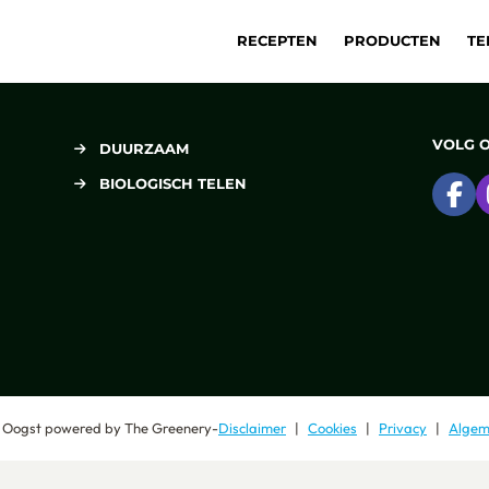
RECEPTEN
PRODUCTEN
TE
VOLG 
DUURZAAM
BIOLOGISCH TELEN
Ga
 Oogst
powered by
The Greenery
-
Disclaimer
Cookies
Privacy
Algem