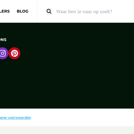
LERS
BLOG
Zoeken
ONS
 naar Facebook
Ga naar Instagram
Ga naar Pinterest
ene voorwaarden