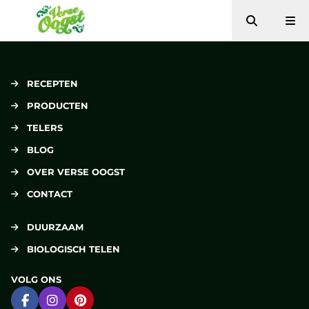
Zoeken
Me
Verse Oogst
RECEPTEN
PRODUCTEN
TELERS
BLOG
OVER VERSE OOGST
CONTACT
DUURZAAM
BIOLOGISCH TELEN
VOLG ONS
Ga naar Facebook
Ga naar Instagram
Ga naar Pinterest