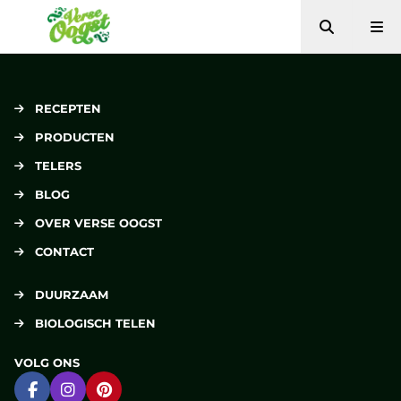
Zoeken
Me
Verse Oogst
RECEPTEN
PRODUCTEN
TELERS
BLOG
OVER VERSE OOGST
CONTACT
DUURZAAM
BIOLOGISCH TELEN
VOLG ONS
Ga naar Facebook
Ga naar Instagram
Ga naar Pinterest