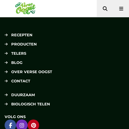
Zoeken
Me
Verse Oogst
RECEPTEN
PRODUCTEN
TELERS
BLOG
OVER VERSE OOGST
CONTACT
DUURZAAM
BIOLOGISCH TELEN
VOLG ONS
Ga naar Facebook
Ga naar Instagram
Ga naar Pinterest