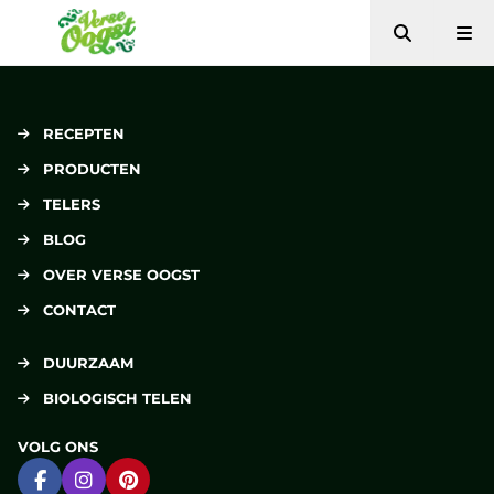
Zoeken
Me
Verse Oogst
RECEPTEN
PRODUCTEN
TELERS
BLOG
OVER VERSE OOGST
CONTACT
DUURZAAM
BIOLOGISCH TELEN
VOLG ONS
Ga naar Facebook
Ga naar Instagram
Ga naar Pinterest