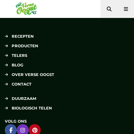
Zoeken
Me
Verse Oogst
RECEPTEN
PRODUCTEN
TELERS
BLOG
OVER VERSE OOGST
CONTACT
DUURZAAM
BIOLOGISCH TELEN
VOLG ONS
Ga naar Facebook
Ga naar Instagram
Ga naar Pinterest