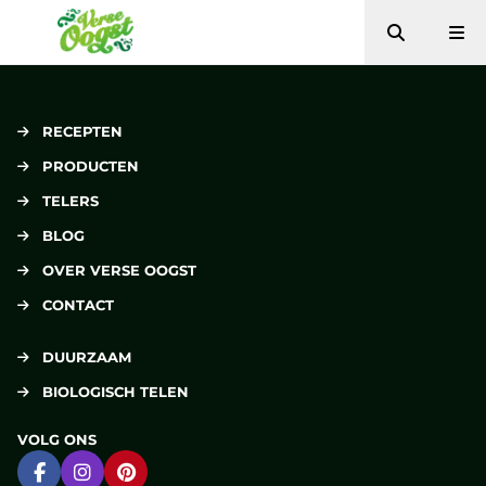
Zoeken
Me
Verse Oogst
RECEPTEN
PRODUCTEN
TELERS
BLOG
OVER VERSE OOGST
CONTACT
DUURZAAM
BIOLOGISCH TELEN
VOLG ONS
Ga naar Facebook
Ga naar Instagram
Ga naar Pinterest