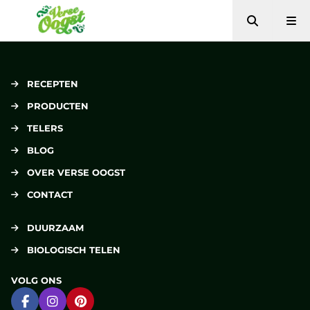
Zoeken
Me
Verse Oogst
RECEPTEN
PRODUCTEN
TELERS
BLOG
OVER VERSE OOGST
CONTACT
DUURZAAM
BIOLOGISCH TELEN
VOLG ONS
Ga naar Facebook
Ga naar Instagram
Ga naar Pinterest