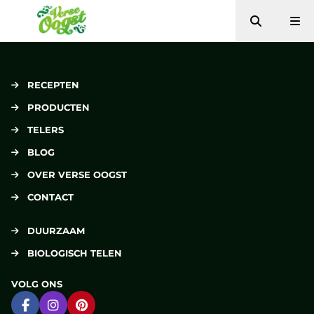
Zoeken
Me
Verse Oogst
RECEPTEN
PRODUCTEN
TELERS
BLOG
OVER VERSE OOGST
CONTACT
DUURZAAM
BIOLOGISCH TELEN
VOLG ONS
Ga naar Facebook
Ga naar Instagram
Ga naar Pinterest