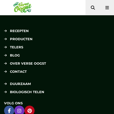
Zoeken
Me
Verse Oogst
RECEPTEN
PRODUCTEN
TELERS
BLOG
OVER VERSE OOGST
CONTACT
DUURZAAM
BIOLOGISCH TELEN
VOLG ONS
Ga naar Facebook
Ga naar Instagram
Ga naar Pinterest