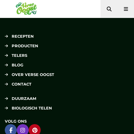
Zoeken
Me
Verse Oogst
RECEPTEN
PRODUCTEN
TELERS
BLOG
OVER VERSE OOGST
CONTACT
DUURZAAM
BIOLOGISCH TELEN
VOLG ONS
Ga naar Facebook
Ga naar Instagram
Ga naar Pinterest