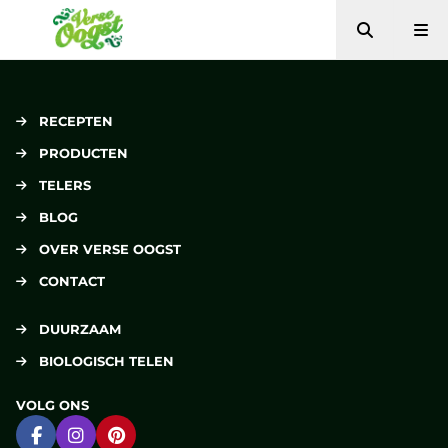
Zoeken
Me
Verse Oogst
RECEPTEN
PRODUCTEN
TELERS
BLOG
OVER VERSE OOGST
CONTACT
DUURZAAM
BIOLOGISCH TELEN
VOLG ONS
Ga naar Facebook
Ga naar Instagram
Ga naar Pinterest