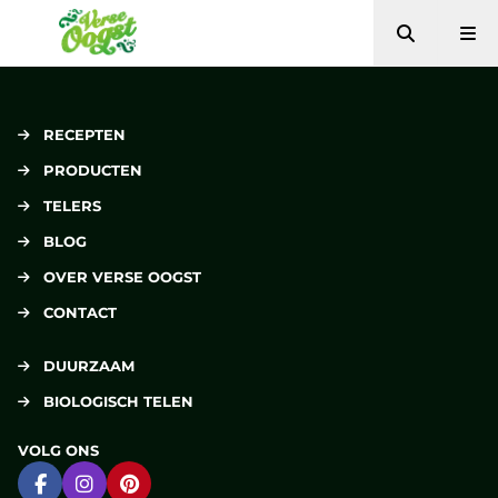
Zoeken
Me
Verse Oogst
RECEPTEN
PRODUCTEN
TELERS
BLOG
OVER VERSE OOGST
CONTACT
DUURZAAM
BIOLOGISCH TELEN
VOLG ONS
Ga naar Facebook
Ga naar Instagram
Ga naar Pinterest