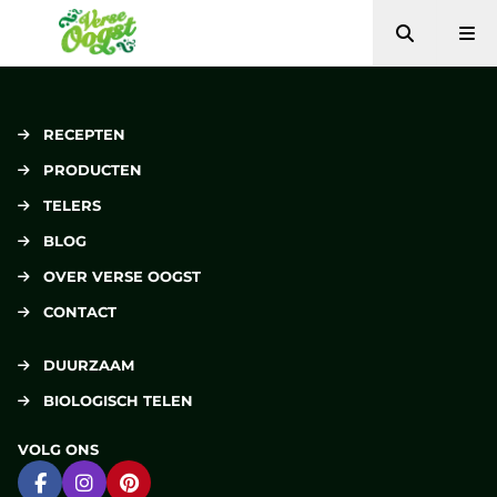
Zoeken
Me
Verse Oogst
RECEPTEN
PRODUCTEN
TELERS
BLOG
OVER VERSE OOGST
CONTACT
DUURZAAM
BIOLOGISCH TELEN
VOLG ONS
Ga naar Facebook
Ga naar Instagram
Ga naar Pinterest