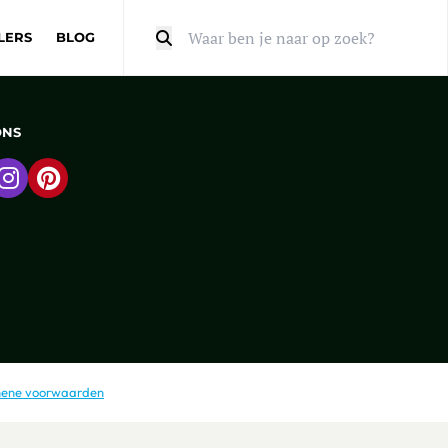
LERS
BLOG
Zoeken
ONS
 naar Facebook
Ga naar Instagram
Ga naar Pinterest
ene voorwaarden