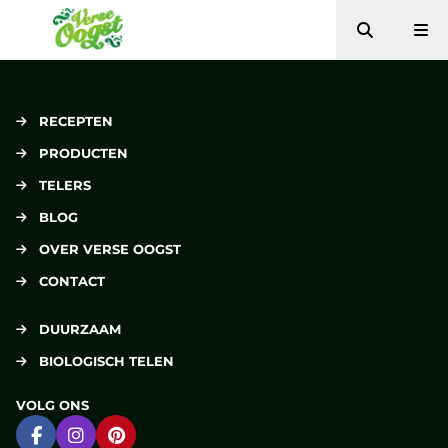
Zoeken
Me
Verse Oogst
RECEPTEN
PRODUCTEN
TELERS
BLOG
OVER VERSE OOGST
CONTACT
DUURZAAM
BIOLOGISCH TELEN
VOLG ONS
Ga naar Facebook
Ga naar Instagram
Ga naar Pinterest