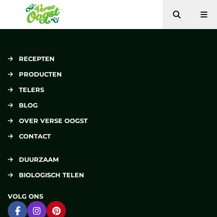
Zoeken
Me
Verse Oogst
RECEPTEN
PRODUCTEN
TELERS
BLOG
OVER VERSE OOGST
CONTACT
DUURZAAM
BIOLOGISCH TELEN
VOLG ONS
Ga naar Facebook
Ga naar Instagram
Ga naar Pinterest