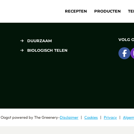
RECEPTEN
PRODUCTEN
TE
VOLG 
DUURZAAM
BIOLOGISCH TELEN
Ga
 Oogst
powered by
The Greenery
-
Disclaimer
Cookies
Privacy
Algem