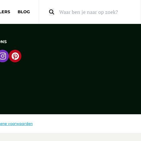
LERS
BLOG
Zoeken
ONS
 naar Facebook
Ga naar Instagram
Ga naar Pinterest
ene voorwaarden