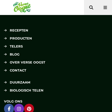
Zoeken
Me
Verse Oogst
RECEPTEN
PRODUCTEN
TELERS
BLOG
OVER VERSE OOGST
CONTACT
DUURZAAM
BIOLOGISCH TELEN
VOLG ONS
Ga naar Facebook
Ga naar Instagram
Ga naar Pinterest