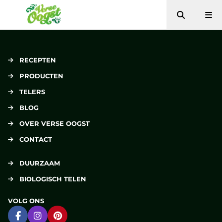
Zoeken
Me
Verse Oogst
RECEPTEN
PRODUCTEN
TELERS
BLOG
OVER VERSE OOGST
CONTACT
DUURZAAM
BIOLOGISCH TELEN
VOLG ONS
Ga naar Facebook
Ga naar Instagram
Ga naar Pinterest