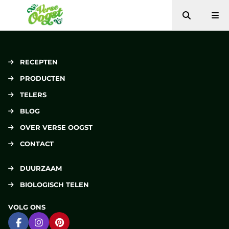
Zoeken
Me
Verse Oogst
RECEPTEN
PRODUCTEN
TELERS
BLOG
OVER VERSE OOGST
CONTACT
DUURZAAM
BIOLOGISCH TELEN
VOLG ONS
Ga naar Facebook
Ga naar Instagram
Ga naar Pinterest