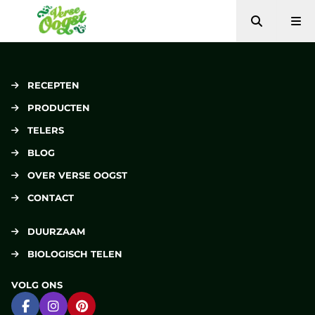
Zoeken
Me
Verse Oogst
RECEPTEN
PRODUCTEN
TELERS
BLOG
OVER VERSE OOGST
CONTACT
DUURZAAM
BIOLOGISCH TELEN
VOLG ONS
Ga naar Facebook
Ga naar Instagram
Ga naar Pinterest