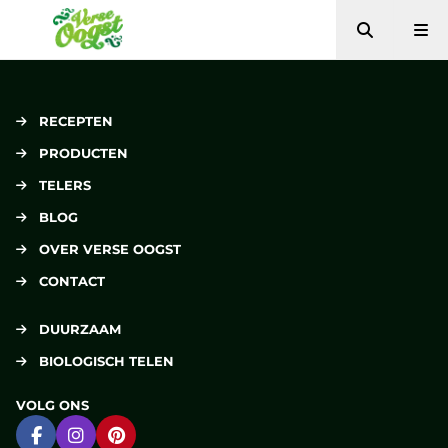
Zoeken
Me
Verse Oogst
RECEPTEN
PRODUCTEN
TELERS
BLOG
OVER VERSE OOGST
CONTACT
DUURZAAM
BIOLOGISCH TELEN
VOLG ONS
Ga naar Facebook
Ga naar Instagram
Ga naar Pinterest