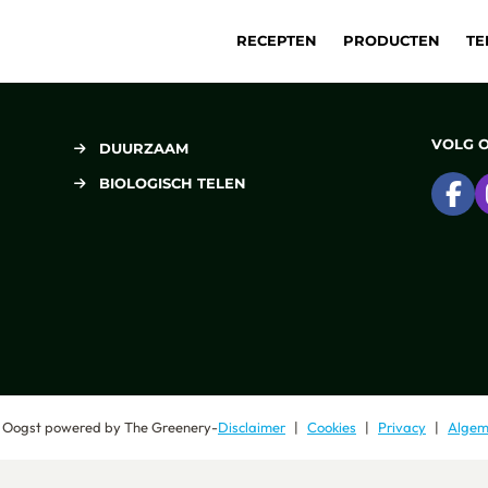
RECEPTEN
PRODUCTEN
TE
VOLG 
DUURZAAM
BIOLOGISCH TELEN
Ga
 Oogst
powered by
The Greenery
-
Disclaimer
Cookies
Privacy
Algem