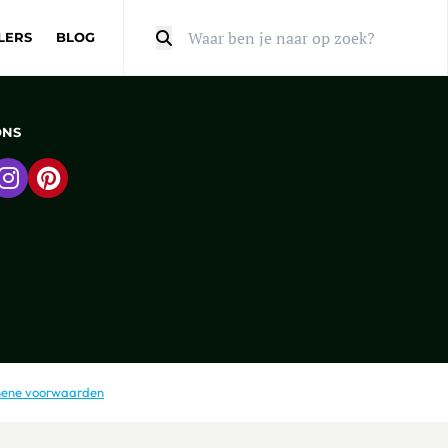
LERS
BLOG
Zoeken
ONS
 naar Facebook
Ga naar Instagram
Ga naar Pinterest
ene voorwaarden