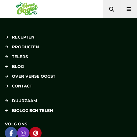
Zoeken
Me
Verse Oogst
RECEPTEN
PRODUCTEN
TELERS
BLOG
OVER VERSE OOGST
CONTACT
DUURZAAM
BIOLOGISCH TELEN
VOLG ONS
Ga naar Facebook
Ga naar Instagram
Ga naar Pinterest