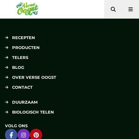
Zoeken
Me
Verse Oogst
RECEPTEN
PRODUCTEN
TELERS
BLOG
OVER VERSE OOGST
CONTACT
DUURZAAM
BIOLOGISCH TELEN
VOLG ONS
Ga naar Facebook
Ga naar Instagram
Ga naar Pinterest