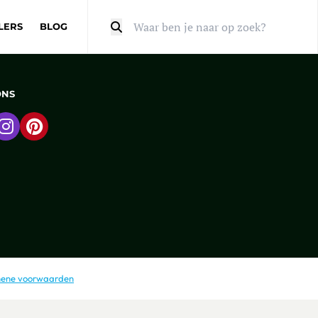
LERS
BLOG
Zoeken
ONS
 naar Facebook
Ga naar Instagram
Ga naar Pinterest
ene voorwaarden