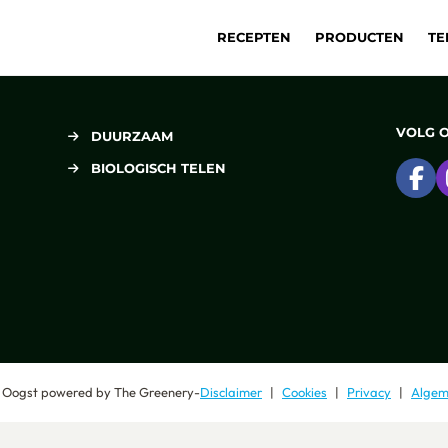
RECEPTEN
PRODUCTEN
TE
VOLG 
DUURZAAM
BIOLOGISCH TELEN
Ga
 Oogst
powered by
The Greenery
-
Disclaimer
Cookies
Privacy
Algem