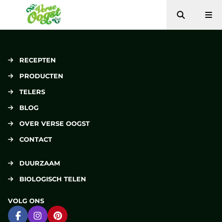
Zoeken
Me
Verse Oogst
RECEPTEN
PRODUCTEN
TELERS
BLOG
OVER VERSE OOGST
CONTACT
DUURZAAM
BIOLOGISCH TELEN
VOLG ONS
Ga naar Facebook
Ga naar Instagram
Ga naar Pinterest