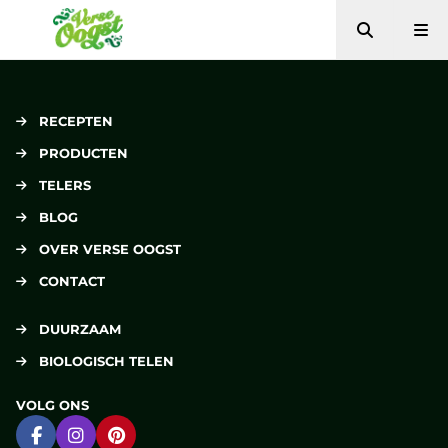
Zoeken
Me
Verse Oogst
RECEPTEN
PRODUCTEN
TELERS
BLOG
OVER VERSE OOGST
CONTACT
DUURZAAM
BIOLOGISCH TELEN
VOLG ONS
Ga naar Facebook
Ga naar Instagram
Ga naar Pinterest