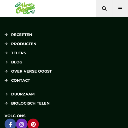
Zoeken
Me
Verse Oogst
RECEPTEN
PRODUCTEN
TELERS
BLOG
OVER VERSE OOGST
CONTACT
DUURZAAM
BIOLOGISCH TELEN
VOLG ONS
Ga naar Facebook
Ga naar Instagram
Ga naar Pinterest