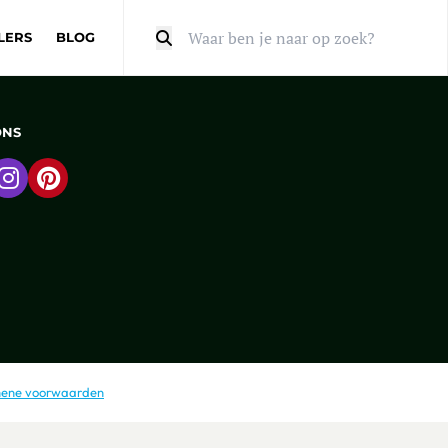
LERS
BLOG
Zoeken
ONS
 naar Facebook
Ga naar Instagram
Ga naar Pinterest
ene voorwaarden