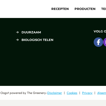
RECEPTEN
PRODUCTEN
TE
VOLG 
DUURZAAM
BIOLOGISCH TELEN
Ga
 Oogst
powered by
The Greenery
-
Disclaimer
Cookies
Privacy
Algem