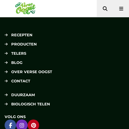
Zoeken
Me
Verse Oogst
RECEPTEN
PRODUCTEN
TELERS
BLOG
OVER VERSE OOGST
CONTACT
DUURZAAM
BIOLOGISCH TELEN
VOLG ONS
Ga naar Facebook
Ga naar Instagram
Ga naar Pinterest