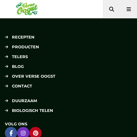
Zoeken
Me
Verse Oogst
RECEPTEN
PRODUCTEN
TELERS
BLOG
OVER VERSE OOGST
CONTACT
DUURZAAM
BIOLOGISCH TELEN
VOLG ONS
Ga naar Facebook
Ga naar Instagram
Ga naar Pinterest