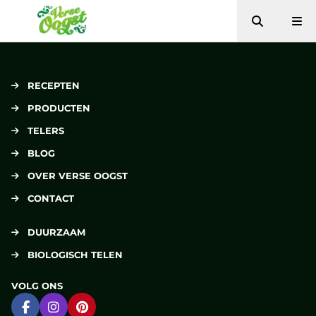
Zoeken
Me
Verse Oogst
RECEPTEN
PRODUCTEN
TELERS
BLOG
OVER VERSE OOGST
CONTACT
DUURZAAM
BIOLOGISCH TELEN
VOLG ONS
Ga naar Facebook
Ga naar Instagram
Ga naar Pinterest