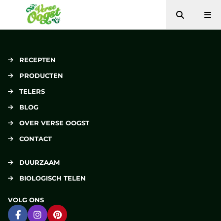
Zoeken
Me
Verse Oogst
RECEPTEN
PRODUCTEN
TELERS
BLOG
OVER VERSE OOGST
CONTACT
DUURZAAM
BIOLOGISCH TELEN
VOLG ONS
Ga naar Facebook
Ga naar Instagram
Ga naar Pinterest