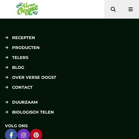
Zoeken
Me
Verse Oogst
RECEPTEN
PRODUCTEN
TELERS
BLOG
OVER VERSE OOGST
CONTACT
DUURZAAM
BIOLOGISCH TELEN
VOLG ONS
Ga naar Facebook
Ga naar Instagram
Ga naar Pinterest