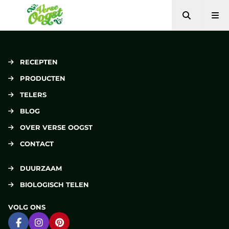
Zoeken
Me
Verse Oogst
RECEPTEN
PRODUCTEN
TELERS
BLOG
OVER VERSE OOGST
CONTACT
DUURZAAM
BIOLOGISCH TELEN
VOLG ONS
Ga naar Facebook
Ga naar Instagram
Ga naar Pinterest