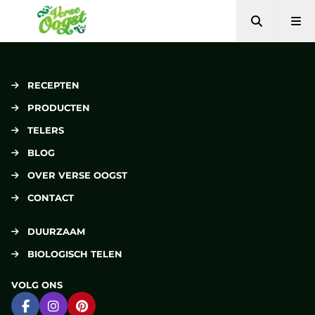
Zoeken
Me
Verse Oogst
RECEPTEN
PRODUCTEN
TELERS
BLOG
OVER VERSE OOGST
CONTACT
DUURZAAM
BIOLOGISCH TELEN
VOLG ONS
Ga naar Facebook
Ga naar Instagram
Ga naar Pinterest