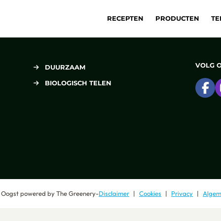
RECEPTEN
PRODUCTEN
TE
VOLG 
DUURZAAM
BIOLOGISCH TELEN
Ga
 Oogst
powered by
The Greenery
-
Disclaimer
Cookies
Privacy
Algem