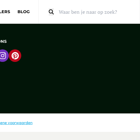
LERS
BLOG
Zoeken
ONS
 naar Facebook
Ga naar Instagram
Ga naar Pinterest
ene voorwaarden