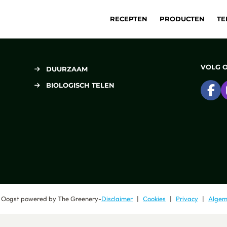
RECEPTEN
PRODUCTEN
TE
VOLG 
DUURZAAM
BIOLOGISCH TELEN
Ga
 Oogst
powered by
The Greenery
-
Disclaimer
Cookies
Privacy
Algem