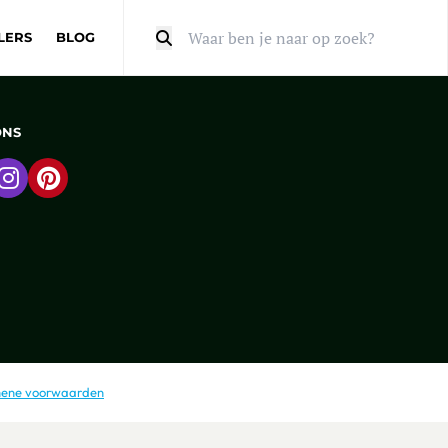
LERS
BLOG
Zoeken
ONS
 naar Facebook
Ga naar Instagram
Ga naar Pinterest
ene voorwaarden