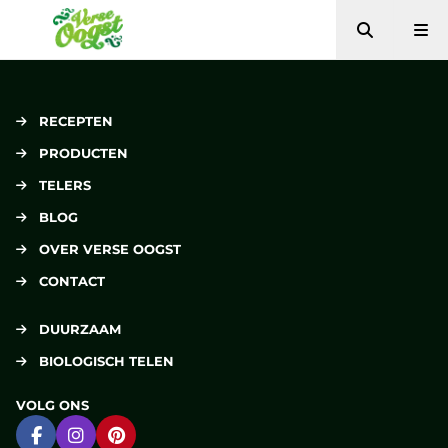
Zoeken
Me
Verse Oogst
RECEPTEN
PRODUCTEN
TELERS
BLOG
OVER VERSE OOGST
CONTACT
DUURZAAM
BIOLOGISCH TELEN
VOLG ONS
Ga naar Facebook
Ga naar Instagram
Ga naar Pinterest