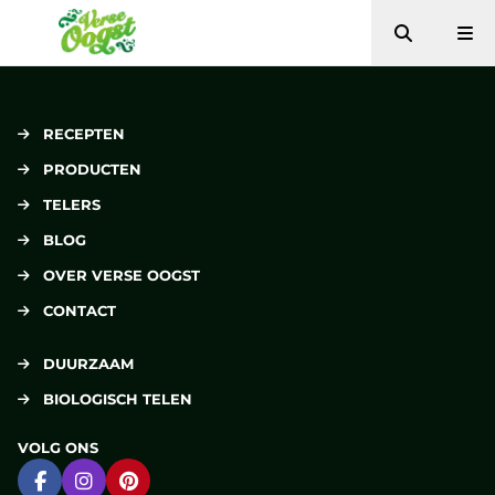
Zoeken
Me
Verse Oogst
RECEPTEN
PRODUCTEN
TELERS
BLOG
OVER VERSE OOGST
CONTACT
DUURZAAM
BIOLOGISCH TELEN
VOLG ONS
Ga naar Facebook
Ga naar Instagram
Ga naar Pinterest