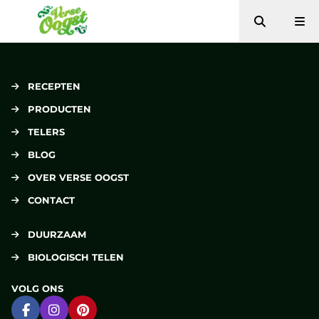
Zoeken
Me
Verse Oogst
RECEPTEN
PRODUCTEN
TELERS
BLOG
OVER VERSE OOGST
CONTACT
DUURZAAM
BIOLOGISCH TELEN
VOLG ONS
Ga naar Facebook
Ga naar Instagram
Ga naar Pinterest