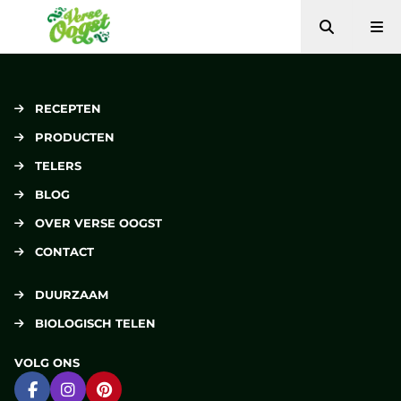
Zoeken
Me
Verse Oogst
RECEPTEN
PRODUCTEN
TELERS
BLOG
OVER VERSE OOGST
CONTACT
DUURZAAM
BIOLOGISCH TELEN
VOLG ONS
Ga naar Facebook
Ga naar Instagram
Ga naar Pinterest