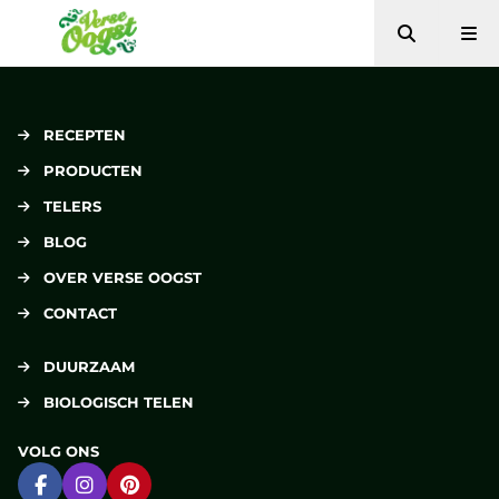
Zoeken
Me
Verse Oogst
RECEPTEN
PRODUCTEN
TELERS
BLOG
OVER VERSE OOGST
CONTACT
DUURZAAM
BIOLOGISCH TELEN
VOLG ONS
Ga naar Facebook
Ga naar Instagram
Ga naar Pinterest