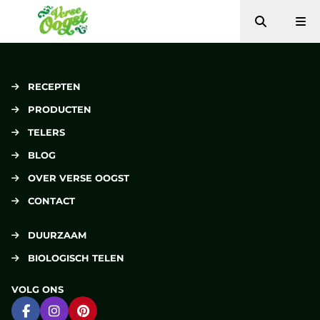
Zoeken
Me
Verse Oogst
RECEPTEN
PRODUCTEN
TELERS
BLOG
OVER VERSE OOGST
CONTACT
DUURZAAM
BIOLOGISCH TELEN
VOLG ONS
Ga naar Facebook
Ga naar Instagram
Ga naar Pinterest