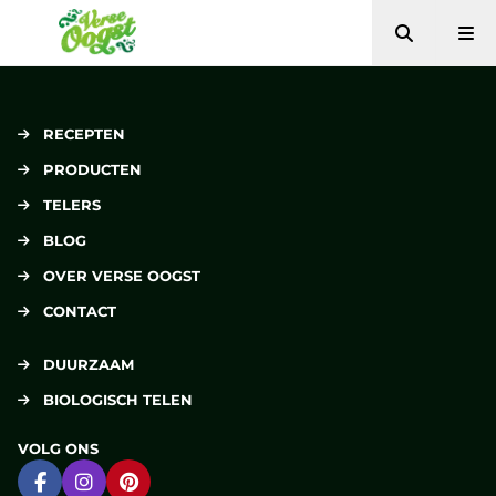
Zoeken
Me
Verse Oogst
RECEPTEN
PRODUCTEN
TELERS
BLOG
OVER VERSE OOGST
CONTACT
DUURZAAM
BIOLOGISCH TELEN
VOLG ONS
Ga naar Facebook
Ga naar Instagram
Ga naar Pinterest