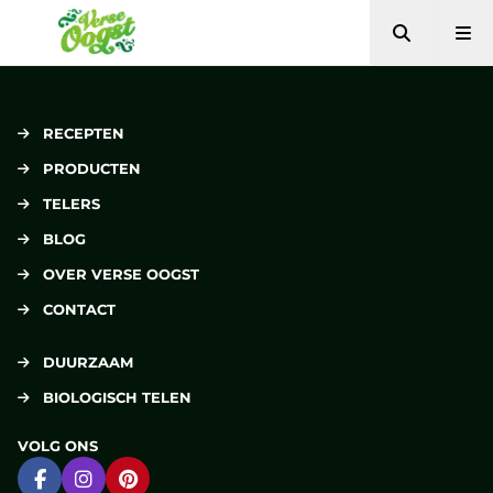
Zoeken
Me
Verse Oogst
RECEPTEN
PRODUCTEN
TELERS
BLOG
OVER VERSE OOGST
CONTACT
DUURZAAM
BIOLOGISCH TELEN
VOLG ONS
Ga naar Facebook
Ga naar Instagram
Ga naar Pinterest